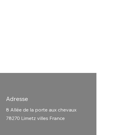
"Vous avez un projet en tête ?
N'hésitez pas à nous contacter
pour explorer comment nos
services peuvent répondre à vos
besoins. Nous sommes ici vous
accompagner et vous aider à
concrétiser vos idées."
Adresse
8 Allée de la porte aux chevaux
78270 Limetz villes France